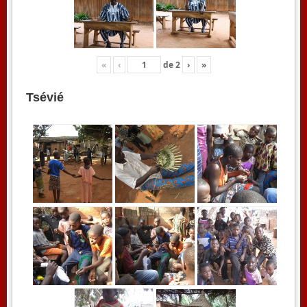
«
‹
de
2
›
»
Tsévié