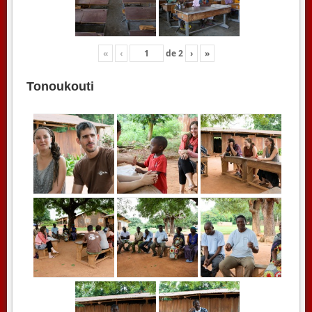
«
‹
de
2
›
»
Tonoukouti